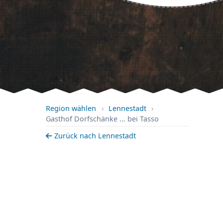
Region wählen
›
Lennestadt
›
Gasthof Dorfschänke ... bei Tasso
Zurück nach Lennestadt