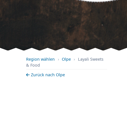
Region wählen
›
Olpe
›
Layali Sweets
& Food
Zurück nach Olpe