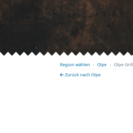
Region wählen
›
Olpe
›
Olpe Grill
Zurück nach Olpe