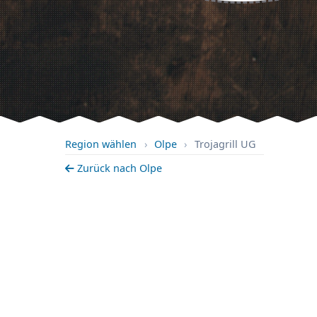
Region wählen
›
Olpe
›
Trojagrill UG
Zurück nach Olpe